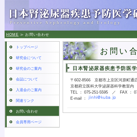
HOME
≫ お問い合わせ
トップページ
お問い
研究会について
日本腎泌尿器疾患予防医
研究会のご案内
会誌について
〒602-8566 京都市上京区河原町通
京都府立医科大学泌尿器科学教室内
入退会のご案内
TEL ： 075-251-5595 ／ FAX ： 07
E-mail ：
関連リンク
お問い合わせ
会員専用ページ