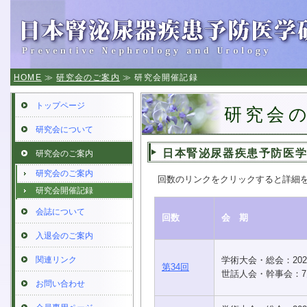
HOME
≫
研究会のご案内
≫ 研究会開催記録
トップページ
研究会
研究会について
日本腎泌尿器疾患予防医
研究会のご案内
研究会のご案内
回数のリンクをクリックすると詳細
研究会開催記録
会誌について
回数
会 期
入退会のご案内
関連リンク
学術大会・総会：202
第34回
世話人会・幹事会：7
お問い合わせ