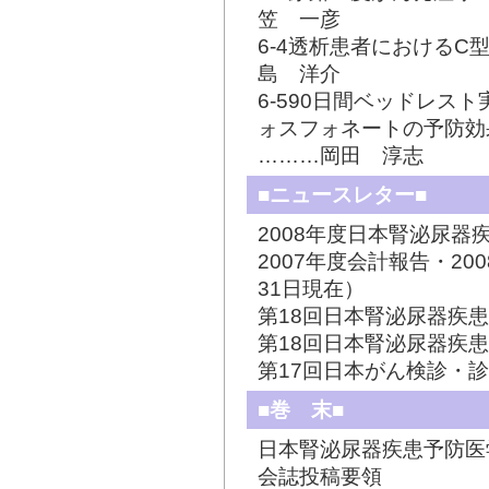
笠 一彦
6-4透析患者における
島 洋介
6-590日間ベッドレス
ォスフォネートの予防効
………岡田 淳志
■ニュースレター■
2008年度日本腎泌尿
2007年度会計報告・20
31日現在）
第18回日本腎泌尿器疾
第18回日本腎泌尿器疾
第17回日本がん検診・
■巻 末■
日本腎泌尿器疾患予防医
会誌投稿要領