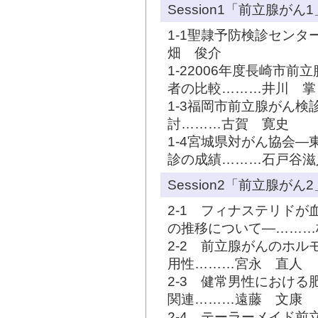
Session1「前立腺がん1
1-1聖隷予防検診セン
畑 俊介
1-22006年度長崎市
者の比較………井川 掌
1-3福岡市前立腺がん
討………古賀 寛史
1-4宮城県対がん協会―
診の成績………石戸谷滋
Session2「前立腺がん2
2-1 フィナステリドが
の推移について―………
2-2 前立腺がんのホル
用性………宮永 直人
2-3 健常男性における
関連………遠藤 文康
2-4 テーラーメイド