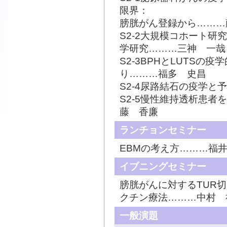
限界：
膀胱がん登録から………
S2-2大規模コホート研究
学研究………三神 一哉
S2-3BPHとLUTSの
り………福多 史昌
S2-4尿路結石の疫学と
S2-5慢性維持透析患
藤 香廉
ランチョンセミナー
EBMの考え方………福
イブニングセミナー
膀胱がんに対するTUR
クチン療法………中村 
一般演題