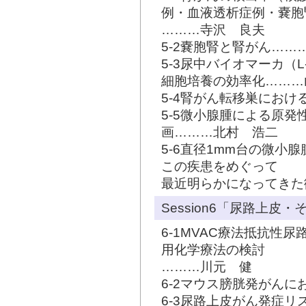
例・血液透析症例・嚢胞
………寺沢 良夫
5-2嚢胞腎と腎がん……
5-3尿中バイオマーカ（
細胞培養の効率化………
5-4腎がん転移巣にお
5-5微小腺腫による原
画………北村 浩二
5-6直径1mm台の微小
この疾患をめぐって
最近明らかになってきた
Session6「尿路上皮・
6-1MVAC療法抵抗性尿路上皮
用化学療法の検討
………川元 健
6-2マウス膀胱発がんに
6-3尿路上皮がん発症