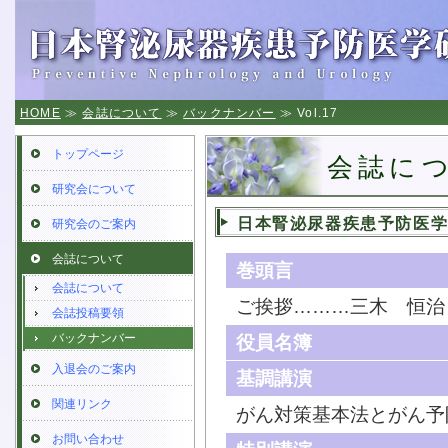
HOME
≫
会誌について
≫
バックナンバー
≫ Vol.17
トップページ
会誌に
研究会について
日本腎泌尿器疾患予防医学研究会誌
研究会のご案内
会誌について
巻頭言
会誌について
ご挨拶………三木 恒治
会誌投稿要領
バックナンバー
役員名簿
入退会のご案内
基調講演
関連リンク
がん対策基本法とがん予
お問い合わせ