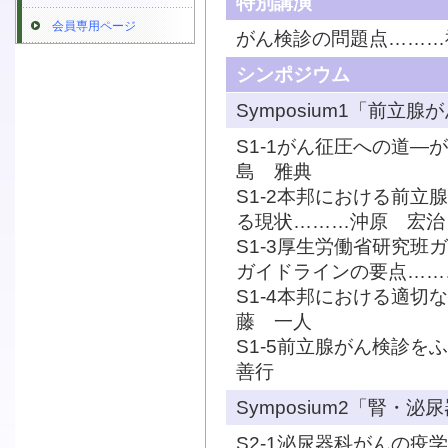
特別講演
会員専用ページ
がん検診の問題点………
シンポジウム
Symposium1「前立
S1-1がん征圧への道
島 雅典
S1-2本邦における前
る現状………沖原 宏治
S1-3厚生労働省研究
ガイドラインの要点……
S1-4本邦における適
藤 一人
S1-5前立腺がん検診
善行
Symposium2「腎・
S2-1泌尿器科がんの