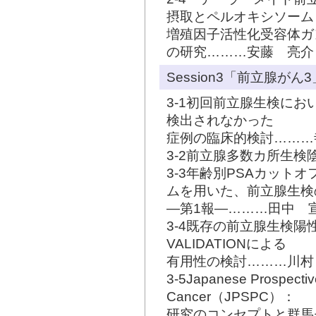
摂取とペルオキシソーム
増殖因子活性化受容体ガン
の研究………安藤 亮介
Session3「前立腺がん3
3-1初回前立腺生検におい
検出されなかった
症例の臨床的検討………
3-2前立腺多数カ所生
3-3年齢別PSAカット
ムを用いた、前立腺生検
―第1報―………田中 
3-4既存の前立腺生検陽
VALIDATIONによる
有用性の検討………川村
3-5Japanese Prospective
Cancer（JPSPC）：
研究のコンセプトと群馬