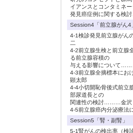
イアンスとコンタミネー
発見癌症例に関する検討
Session4「前立腺がん4
4-1検診発見前立腺が
二
4-2前立腺生検と前立腺全摘
る前立腺容積の
与える影響について……
4-3前立腺全摘標本に
顕太郎
4-4小切開恥骨後式前
部尿道長との
関連性の検討………金沢
4-5前立腺癌内分泌療
Session5「腎・副腎」
5-1腎がんの検出率（