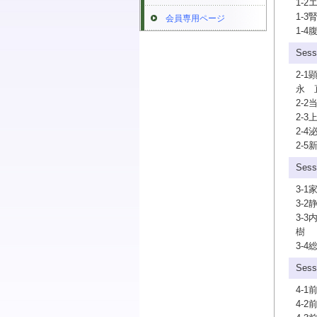
1-
1-
会員専用ページ
1-
Se
2-
永 
2-
2-
2-
2-5
Ses
3-
3-
3-
樹
3-
Se
4-
4-