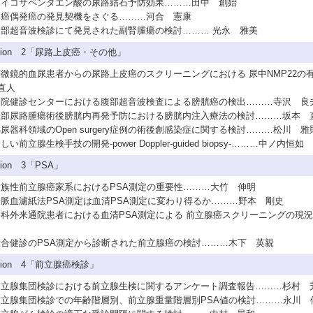
2エイコサペンタエン酸の尿路結石予防効果………田中 創始
3腎癌偶発癌の発見契機をさぐる………河合 憲康
4腹部超音波検診にて発見された副腎腫瘍の検討……… 光永 雅美
ssion 2「尿路上皮癌・その他」
1顕微鏡的血尿患者からの尿路上皮癌のスクリーニングにおける 尿中NMP22の
直人
2当院健診センターにおける腹部超音波検査による膀胱癌の検出………寺沢 良
3上部尿路腫瘍術後膀胱内再発予防における膀胱内注入療法の検討………坂本 
4泌尿器科領域のOpen surgery症例の術後創感染症に関する検討………松川 雅
新しい前立腺生検手技の開発-power Doppler-guided biopsy-………中ノ内恒如
sion 3「PSA」
1家族性前立腺癌家系におけるPSA測定の重要性………大竹 伸明
2静脈血濾紙法PSA測定は血清PSA測定に変わり得るか………野本 剛史
3内科外来通院患者における血清PSA測定による 前立腺癌スクリーニングの現
4総合健診のPSA測定から診断された前立腺癌の検討………木下 英親
ssion 4「前立腺癌検診」
1前立腺集団検診における前立腺生検に関するアンケート調査報告………杉村 
2前立腺集団検診での年齢階層別、前立腺重量階層別PSA値の検討………永川 