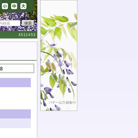
4511453
8