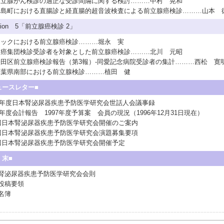
3前立腺がん検診の適正な受診間隔に関する検討………中村 晃和
4寄島町における直腸診と経直腸的超音波検査による前立腺癌検診………山本 
sion 5「前立腺癌検診 2」
1ドックにおける前立腺癌検診………堀永 実
2胃癌集団検診受診者を対象とした前立腺癌検診………北川 元昭
3墨田区前立腺癌検診報告（第3報）-同愛記念病院受診者の集計………西松 寛
4千葉県南部における前立腺検診………植田 健
ュースレター■
97年度日本腎泌尿器疾患予防医学研究会世話人会議事録
96年度会計報告 1997年度予算案 会員の現況（1996年12月31日現在）
回日本腎泌尿器疾患予防医学研究会開催のご案内
回日本腎泌尿器疾患予防医学研究会演題募集要項
回日本腎泌尿器疾患予防医学研究会開催予定
 末■
腎泌尿器疾患予防医学研究会会則
投稿要領
名簿