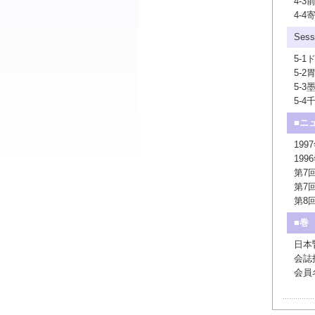
4-
4-
Ses
5-
5-
5-
5-
■ニ
19
19
第7
第7
第8
■巻
日本
会誌
会員