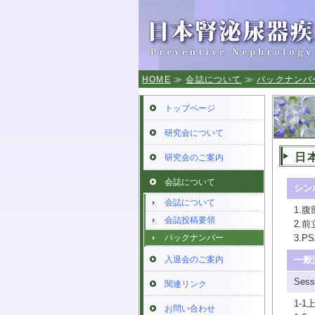
HOME
≫
会誌について
≫
バックナンバ
トップページ
研究会について
日本
研究会のご案内
会誌について
シン
会誌について
1.
会誌投稿要領
2.
バックナンバー
3.
入退会のご案内
一般
Se
関連リンク
1-
お問い合わせ