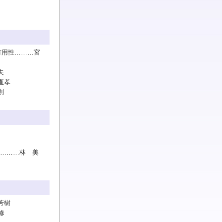
有用性………宮
夫
直孝
則
況………林 美
芳樹
修