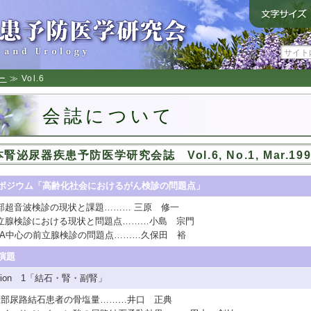
ー
≫ Vol.6
会誌について
腎泌尿器疾患予防医学研究会誌 Vol.6, No.1, Mar.199
ポジウム「高齢化社会におけるがん検診の問題点」
腹部超音波検診の現状と課題……… 三原 修一
前立腺検診における現状と問題点………小島 宗門
PSA中心の前立腺検診の問題点………久保田 裕
演題
ssion 1「結石・腎・副腎」
1上部尿路結石患者の骨塩量………井口 正典