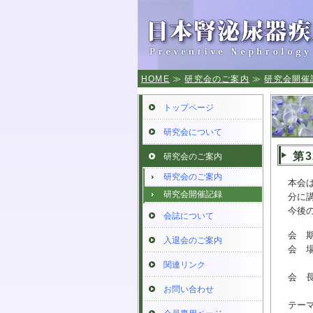
HOME
≫
研究会のご案内
≫
研究会開催
トップページ
研究会について
第
研究会のご案内
研究会のご案内
本会は
研究会開催記録
分に
今後
会誌について
会
入退会のご案内
会
関連リンク
会
お問い合わせ
テー