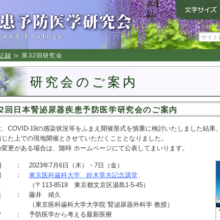
記録
≫ 第32回研究会
研究会のご案内
32回日本腎泌尿器疾患予防医学研究会のご案内
、COVID-19の感染状況等をふまえ開催形式を慎重に検討いたしました結果
講じた上での現地開催とさせていただくこととなりました。
の変更がある場合は、随時 ホームページにて公表してまいります。
期
：
2023年7月6日（木）・7日（金）
場
：
東京医科歯科大学 鈴木章夫記念講堂
（〒113-8519 東京都文京区湯島1-5-45）
長
：
藤井 靖久
（東京医科歯科大学大学院 腎泌尿器外科学 教授）
マ
：
予防医学から考える最新医療