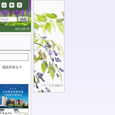
4513876
、 感染対策を十